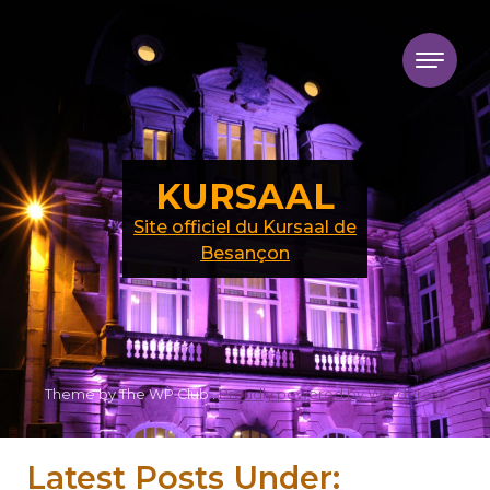
Skip to content
KURSAAL
Site officiel du Kursaal de
Besançon
Theme by The WP Club .
Proudly powered by WordPress
Latest Posts Under: