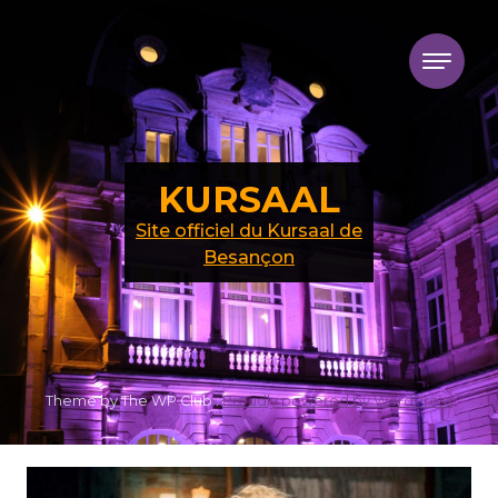
Skip to content
KURSAAL
Site officiel du Kursaal de
Besançon
Theme by The WP Club .
Proudly powered by WordPress