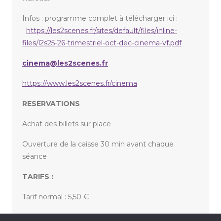
Infos : programme complet à télécharger ici :
https://les2scenes.fr/sites/default/files/inline-
files/l2s25-26-trimestriel-oct-dec-cinema-vf.pdf
cinema@les2scenes.fr
https://www.les2scenes.fr/cinema
RESERVATIONS
Achat des billets sur place
Ouverture de la caisse 30 min avant chaque
séance
TARIFS :
Tarif normal : 5,50 €
Tarif réduit : 4 € ou 3 €