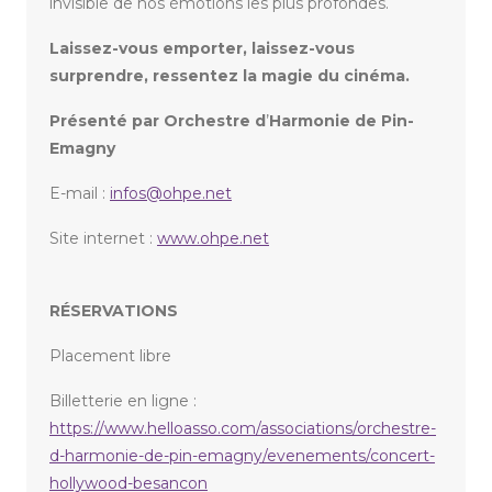
invisible de nos émotions les plus profondes.
Laissez-vous emporter, laissez-vous
surprendre, ressentez la magie du cinéma.
Présenté par Orchestre d
’
Harmonie de Pin-
Emagny
E-mail :
infos@ohpe.net
Site internet :
www.ohpe.net
RÉSERVATIONS
Placement libre
Billetterie en ligne :
https://www.helloasso.com/associations/orchestre-
d-harmonie-de-pin-emagny/evenements/concert-
hollywood-besancon