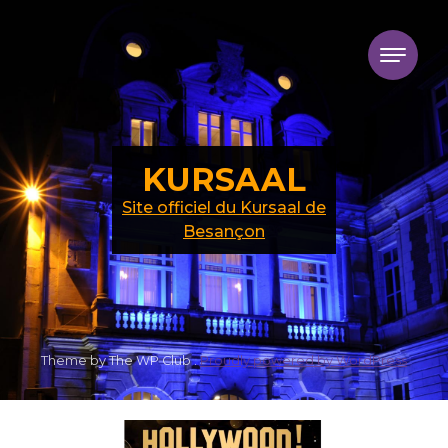
Skip to content
KURSAAL
Site officiel du Kursaal de
Besançon
Theme by The WP Club .
Proudly powered by WordPress