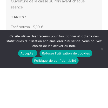
Ouverture de la caisse 30 min avant chaque
séance
TARIFS :
Tarif normal : 5,50 €
Ce site utilise des traceurs pour fonctionner et obtenir des
Tarif réduit : 4,00 € ou 3,00 €
statistiques d'utilisation afin améliorer l'utilisation. Vous pouvez
choisir de les activer ou non.
Accepter
Refuser l'utilisation de cookies
«
ÉCHAPPÉES, AU FEMININ – FISH TANK
FAUT VOIR ! | LA CITÉ DE DIEU
»
Politique de confidentialité