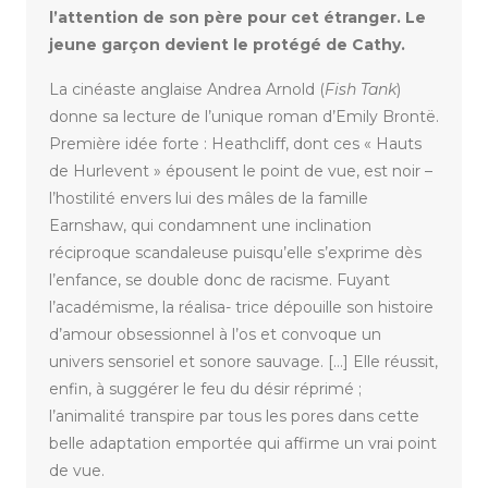
l’attention de
son
père
pour
cet
étranger. Le
jeune garçon
devient
le
protégé
de
Cathy.
La cinéaste anglaise Andrea Arnold (
Fish Tank
)
donne sa lecture de l’unique roman d’Emily Brontë.
Première idée forte : Heathcliff, dont ces « Hauts
de Hurlevent » épousent le point de vue, est noir –
l’hostilité envers lui des mâles de la famille
Earnshaw, qui condamnent une inclination
réciproque scandaleuse puisqu’elle s’exprime dès
l’enfance, se double donc de racisme. Fuyant
l’académisme, la réalisa- trice dépouille son histoire
d’amour obsessionnel à l’os et convoque un
univers sensoriel et sonore sauvage. […] Elle réussit,
enfin, à suggérer le feu du désir réprimé ;
l’animalité transpire par tous les pores dans cette
belle adaptation emportée qui affirme un vrai point
de vue.