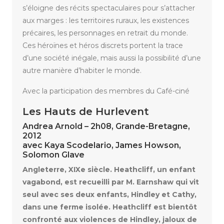
s’éloigne des récits spectaculaires pour s’attacher
aux marges : les territoires ruraux, les existences
précaires, les personnages en retrait du monde.
Ces héroïnes et héros discrets portent la trace
d’une société inégale, mais aussi la possibilité d’une
autre manière d’habiter le monde.
Avec la participation des membres du Café-ciné
Les Hauts de Hurlevent
Andrea Arnold – 2h08, Grande-Bretagne,
2012
avec Kaya Scodelario, James Howson,
Solomon Glave
Angleterre,
XIX
e
siècle.
Heathcliff,
un
enfant
vagabond,
est
recueilli
par
M.
Earnshaw
qui
vit
seul
avec
ses
deux
enfants,
Hindley
et
Cathy,
dans
une
ferme
isolée.
Heathcliff
est
bientôt
confronté
aux
violences
de Hindley,
jaloux de