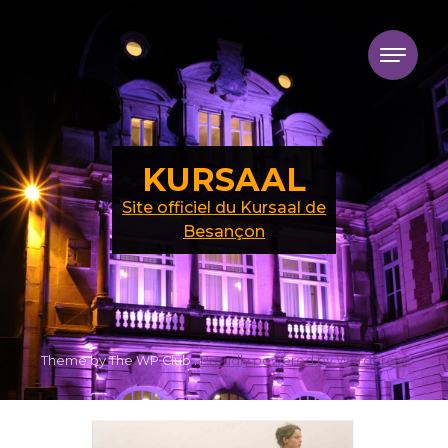
Skip to content
KURSAAL
Site officiel du Kursaal de
Besançon
Theme by The WP Club .
Proudly powered by WordPress