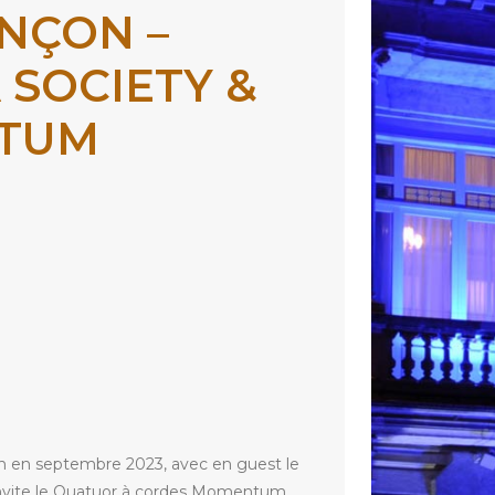
NÇON –
 SOCIETY &
TUM
yon en septembre 2023, avec en guest le
 invite le Quatuor à cordes Momentum,