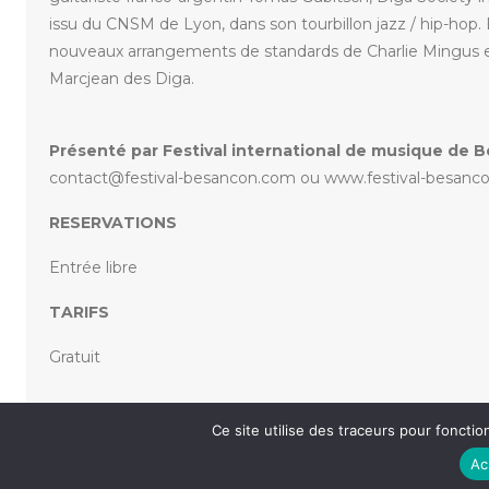
issu du CNSM de Lyon, dans son tourbillon jazz / hip-hop.
nouveaux arrangements de standards de Charlie Mingus 
Marcjean des Diga.
Présenté par Festival international de musique de 
contact@festival-besancon.com ou www.festival-bes
RESERVATIONS
Entrée libre
TARIFS
Gratuit
Ce site utilise des traceurs pour fonction
«
FESTIVAL INTERNATIONAL DE MUSIQUE DE
F
BESANÇON – PNEVMATIKO
Ac