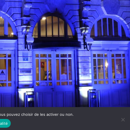
 Vous pouvez choisir de les activer ou non.
Theme by The WP Club .
Proudly powered by WordPress
alité