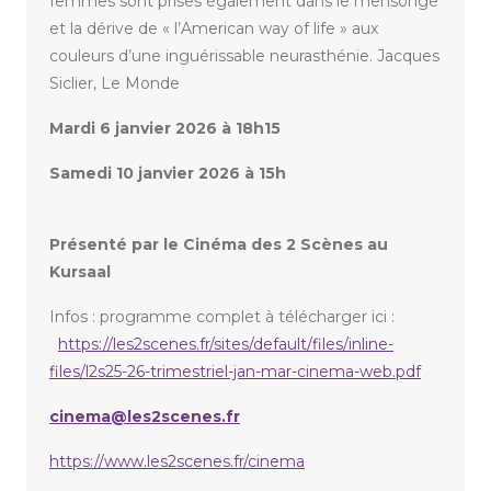
femmes sont prises également dans le mensonge
et la dérive de « l’American way of life » aux
couleurs d’une inguérissable neurasthénie. Jacques
Siclier, Le Monde
Mardi 6 janvier 2026 à 18h15
Samedi 10 janvier 2026 à 15h
Présenté par le Cinéma des 2 Scènes au
Kursaal
Infos : programme complet à télécharger ici :
https://les2scenes.fr/sites/default/files/inline-
files/l2s25-26-trimestriel-jan-mar-cinema-web.pdf
cinema@les2scenes.fr
https://www.les2scenes.fr/cinema