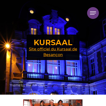
Skip to content
KURSAAL
Site officiel du Kursaal de
Besançon
Theme by The WP Club .
Proudly powered by WordPress