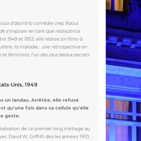
joua d’abord la comédie chez Raoul
de s’imposer en tant que réalisatrice
1949 et 1953, elle réalise six films à
adultère, la maladie… une rétrospective en
et féministe, l’un des plus beaux secrets
tats-Unis, 1949
ns
un
landau.
Arrêtée,
elle
refuse
est
qu’une
fois
dans
sa cellule
qu’elle
ce geste.
 réalisation de ce premier long métrage au
vec David W. Griffith dès les années 1910.