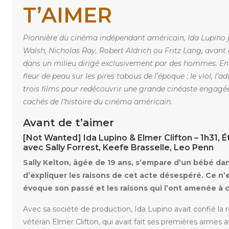
T’AIMER
Pionnière du cinéma indépendant américain, Ida Lupino 
Walsh, Nicholas Ray, Robert Aldrich ou Fritz Lang, avant 
dans un milieu dirigé exclusivement par des hommes. Entre 
fleur de peau sur les pires tabous de l’époque : le viol, l’
trois films pour redécouvrir une grande cinéaste engagée 
cachés de l’histoire du cinéma américain.
Avant de t’aimer
[Not Wanted] Ida Lupino & Elmer Clifton – 1h31, É
avec Sally Forrest, Keefe Brasselle, Leo Penn
Sally
Kelton,
âgée
de
19
ans,
s’empare
d’un
bébé
da
d’expliquer
les
raisons
de
cet
acte
désespéré.
Ce
n’
évoque
son
passé et les raisons qui l’ont amenée à 
Avec sa société de production, Ida Lupino avait confié la
vétéran Elmer Clifton, qui avait fait ses premières armes a