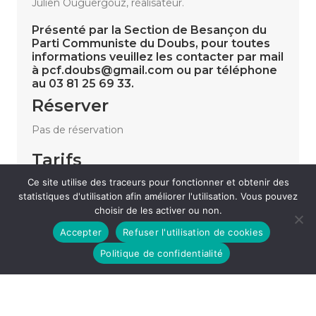
Julien Ouguergouz, réalisateur.
Présenté par la Section de Besançon du
Parti Communiste du Doubs, pour toutes
informations veuillez les contacter par mail
à pcf.doubs@gmail.com ou par téléphone
au 03 81 25 69 33.
Réserver
Pas de réservation
Tarifs
Ce site utilise des traceurs pour fonctionner et obtenir des
Entrée libre dans la limite des places disponibles
statistiques d'utilisation afin améliorer l'utilisation. Vous pouvez
choisir de les activer ou non.
Accepter
Refuser l'utilisation de cookies
«
CAROLINE ESTREMO
SAVAMIEU LIVE
»
Politique de confidentialité