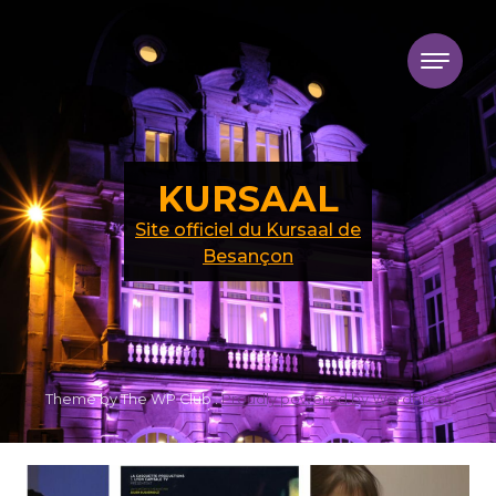
Skip to content
KURSAAL
Site officiel du Kursaal de
Besançon
Theme by The WP Club .
Proudly powered by WordPress