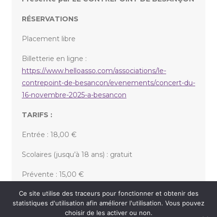
RÉSERVATIONS
Placement libre
Billetterie en ligne :
https://www.helloasso.com/associations/le-
contrepoint-de-besancon/evenements/concert-du-
16-novembre-2025-a-besancon
TARIFS :
Entrée : 18,00 €
Scolaires (jusqu’à 18 ans) : gratuit
Prévente : 15,00 €
Ce site utilise des traceurs pour fonctionner et obtenir des
statistiques d'utilisation afin améliorer l'utilisation. Vous pouvez
«
TOUTÂNKHADANSE GALA CARITATIF – NAKA DANSE
choisir de les activer ou non.