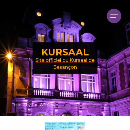
Skip to content
KURSAAL
Site officiel du Kursaal de
Besançon
Theme by The WP Club .
Proudly powered by WordPress