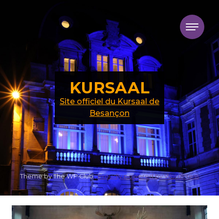
Skip to content
KURSAAL
Site officiel du Kursaal de
Besançon
Theme by The WP Club .
Proudly powered by WordPress