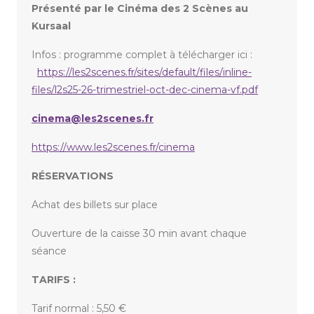
Présenté par le Cinéma des 2 Scènes au
Kursaal
Infos : programme complet à télécharger ici :
https://les2scenes.fr/sites/default/files/inline-
files/l2s25-26-trimestriel-oct-dec-cinema-vf.pdf
cinema@les2scenes.fr
https://www.les2scenes.fr/cinema
RÉSERVATIONS
Achat des billets sur place
Ouverture de la caisse 30 min avant chaque
séance
TARIFS :
Tarif normal : 5,50 €