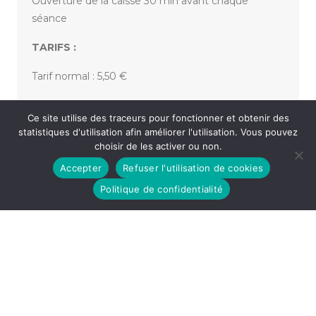
Ouverture de la caisse 30 min avant chaque
séance
TARIFS :
Tarif normal : 5,50 €
Tarif réduit : 4 € ou 3 €
Ce site utilise des traceurs pour fonctionner et obtenir des
statistiques d'utilisation afin améliorer l'utilisation. Vous pouvez
choisir de les activer ou non.
«
NOËL AU CINEMA – LA VIE EST BELLE
Accepter
Refuser l'utilisation de cookies
NOËL AU CINEMA – L’ÉTRANGE NOËL DE MONSIEUR
JACK
»
Politique de confidentialité