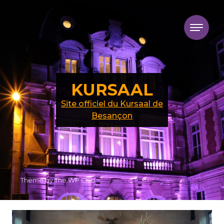
Skip to content
KURSAAL
Site officiel du Kursaal de
Besançon
Theme by The WP Club .
Proudly powered by WordPress