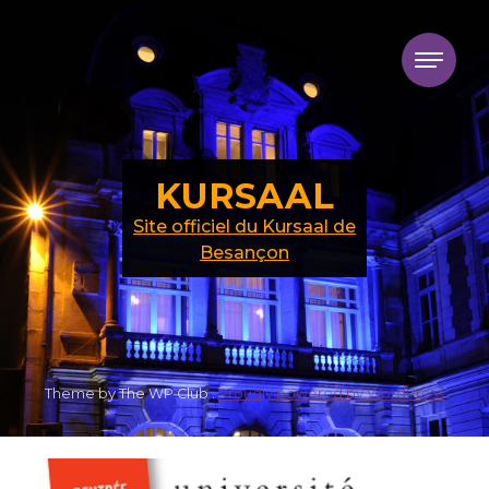
Skip to content
KURSAAL
Site officiel du Kursaal de
Besançon
Theme by The WP Club .
Proudly powered by WordPress