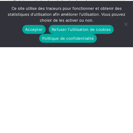
Entrée gratuite dans la limite des places
Ce site utilise des traceurs pour fonctionner et obtenir des
disponibles
statistiques d'utilisation afin améliorer l'utilisation. Vous pouvez
choisir de les activer ou non.
Accepter
Refuser l'utilisation de cookies
«
BOURSE HORLOGÈRE DES 24 HEURES DU TEMPS
FOIRE AUX LIVRES
»
Politique de confidentialité