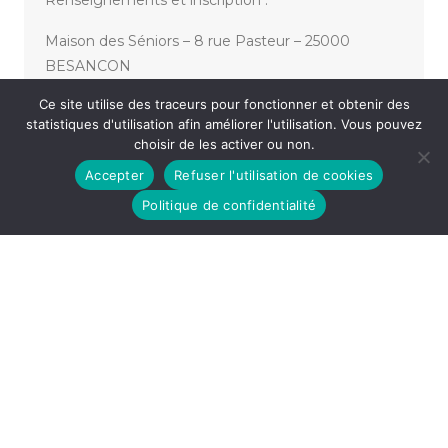
Renseignements et inscription :
Maison des Séniors – 8 rue Pasteur – 25000
BESANCON
Ce site utilise des traceurs pour fonctionner et obtenir des
Tel : 03.81.41.22.04
statistiques d'utilisation afin améliorer l'utilisation. Vous pouvez
choisir de les activer ou non.
Accepter
Refuser l'utilisation de cookies
«
FESTIVAL DRÔLEMENT BIEN 2025 – LAURIE PERET
NOTRE DRÔLE HISTOIRE DE FRANCE
»
Politique de confidentialité