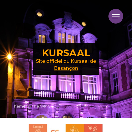
Skip to content
KURSAAL
Site officiel du Kursaal de
Besançon
Theme by The WP Club .
Proudly powered by WordPress