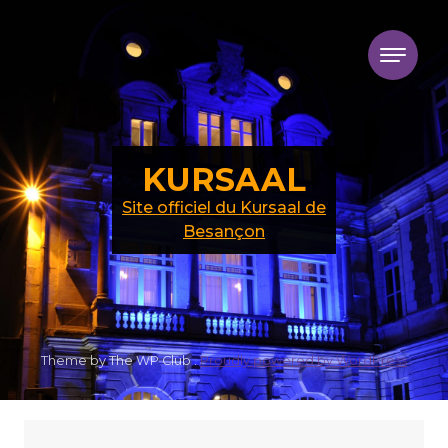
Skip to content
KURSAAL
Site officiel du Kursaal de
Besançon
Theme by The WP Club .
Proudly powered by WordPress