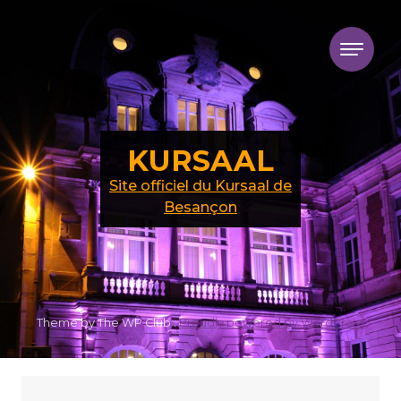
Skip to content
KURSAAL
Site officiel du Kursaal de
Besançon
Theme by The WP Club .
Proudly powered by WordPress