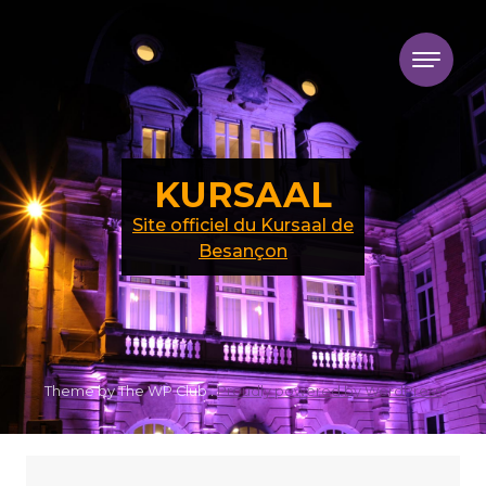
Skip to content
KURSAAL
Site officiel du Kursaal de
Besançon
Theme by The WP Club .
Proudly powered by WordPress