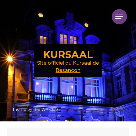
Skip to content
KURSAAL
Site officiel du Kursaal de
Besançon
Theme by The WP Club .
Proudly powered by WordPress