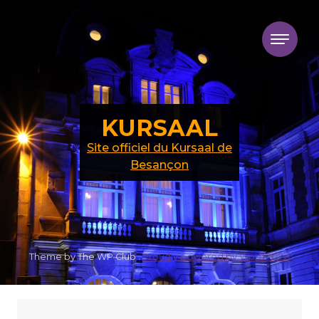
Skip to content
KURSAAL
Site officiel du Kursaal de
Besançon
Theme by The WP Club .
Proudly powered by WordPress