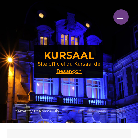
Skip to content
KURSAAL
Site officiel du Kursaal de
Besançon
Theme by The WP Club .
Proudly powered by WordPress