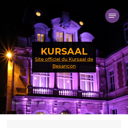
Skip to content
KURSAAL
Site officiel du Kursaal de
Besançon
Theme by The WP Club .
Proudly powered by WordPress