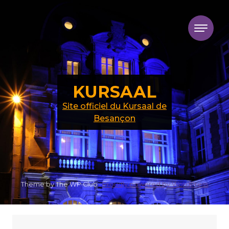
Skip to content
KURSAAL
Site officiel du Kursaal de
Besançon
Theme by The WP Club .
Proudly powered by WordPress