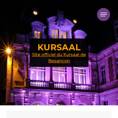
Skip to content
KURSAAL
Site officiel du Kursaal de
Besançon
Theme by The WP Club .
Proudly powered by WordPress