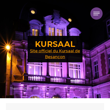
Skip to content
KURSAAL
Site officiel du Kursaal de
Besançon
Theme by The WP Club .
Proudly powered by WordPress