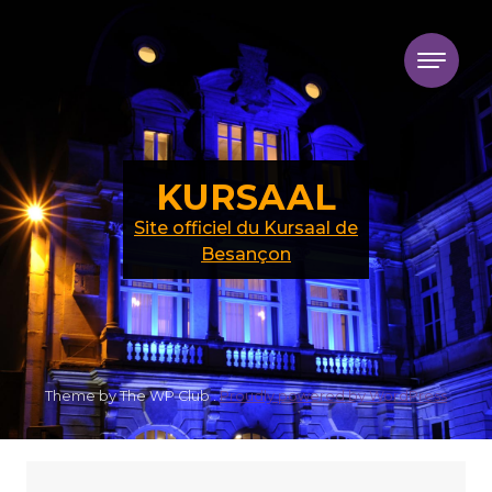
Skip to content
KURSAAL
Site officiel du Kursaal de
Besançon
Theme by The WP Club .
Proudly powered by WordPress