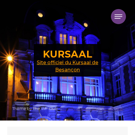
Skip to content
KURSAAL
Site officiel du Kursaal de
Besançon
Theme by The WP Club .
Proudly powered by WordPress