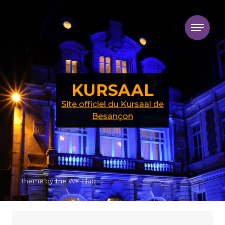
Skip to content
KURSAAL
Site officiel du Kursaal de
Besançon
Theme by The WP Club .
Proudly powered by WordPress