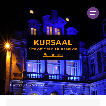
Skip to content
KURSAAL
Site officiel du Kursaal de
Besançon
Theme by The WP Club .
Proudly powered by WordPress