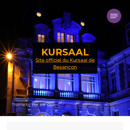
Skip to content
KURSAAL
Site officiel du Kursaal de
Besançon
Theme by The WP Club .
Proudly powered by WordPress