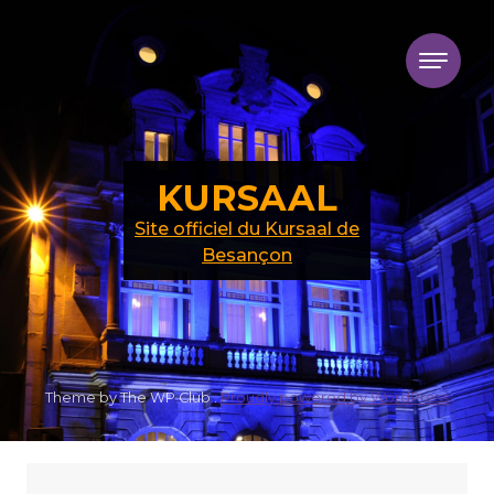
Skip to content
KURSAAL
Site officiel du Kursaal de
Besançon
Theme by The WP Club .
Proudly powered by WordPress