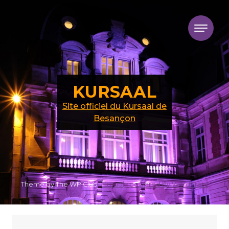
Skip to content
KURSAAL
Site officiel du Kursaal de
Besançon
Theme by The WP Club .
Proudly powered by WordPress