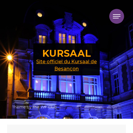
Skip to content
KURSAAL
Site officiel du Kursaal de
Besançon
Theme by The WP Club .
Proudly powered by WordPress