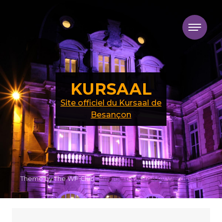
Skip to content
KURSAAL
Site officiel du Kursaal de
Besançon
Theme by The WP Club .
Proudly powered by WordPress