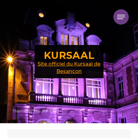
Skip to content
KURSAAL
Site officiel du Kursaal de
Besançon
Theme by The WP Club .
Proudly powered by WordPress