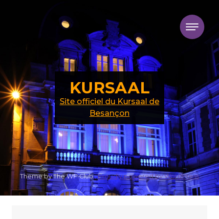
Skip to content
KURSAAL
Site officiel du Kursaal de
Besançon
Theme by The WP Club .
Proudly powered by WordPress