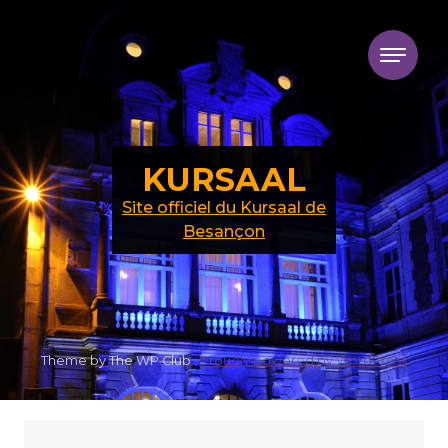
Skip to content
KURSAAL
Site officiel du Kursaal de
Besançon
Theme by The WP Club .
Proudly powered by WordPress