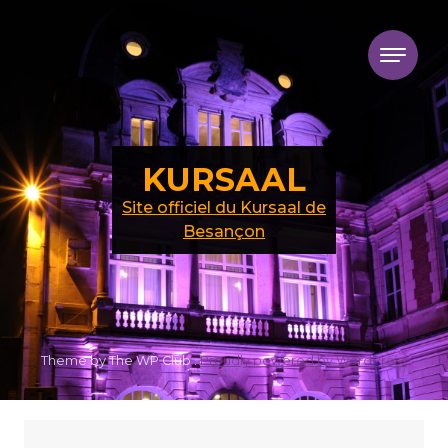
Skip to content
KURSAAL
Site officiel du Kursaal de
Besançon
Theme by The WP Club .
Proudly powered by WordPress