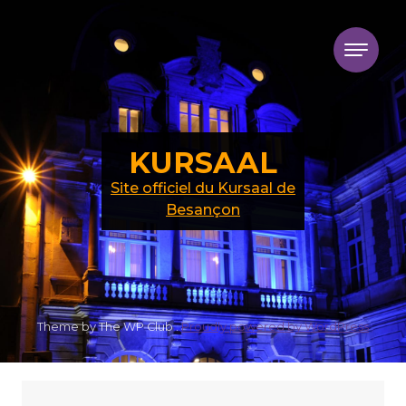
Skip to content
KURSAAL
Site officiel du Kursaal de
Besançon
Theme by The WP Club .
Proudly powered by WordPress