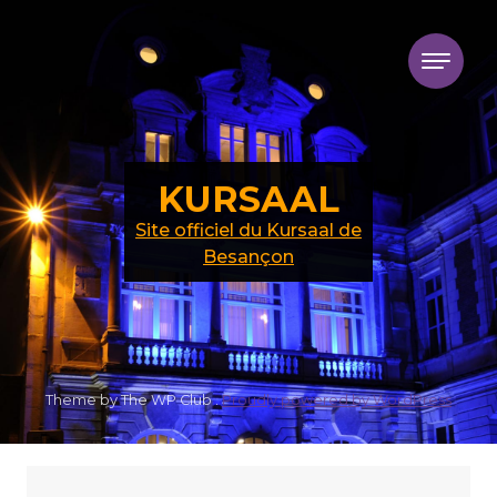
Skip to content
KURSAAL
Site officiel du Kursaal de
Besançon
Theme by The WP Club .
Proudly powered by WordPress