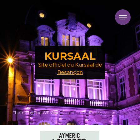
Skip to content
KURSAAL
Site officiel du Kursaal de
Besançon
Theme by The WP Club .
Proudly powered by WordPress