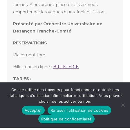
formes. Alors prenez place et laissez-vous
emporter par les vagues blues, funk et fusion…
Présenté par Orchestre Universitaire de
Besançon Franche-Comté
RÉSERVATIONS
Placement libre
Billetterie en ligne :
BILLETERIE
TARIFS :
Ce site utilise des traceurs pour fonctionner et obtenir des
Participation libre (prix conseillé : 5,00 €)
statistiques d'utilisation afin améliorer l'utilisation. Vous pouvez
choisir de les activer ou non.
Accepter
Refuser l'utilisation de cookies
«
VICTOR LEE GABRIEL + GUILLAUME CHARRET
TITI – DAVID SUN
»
Politique de confidentialité