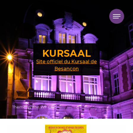
Skip to content
KURSAAL
Site officiel du Kursaal de
Besançon
Theme by The WP Club .
Proudly powered by WordPress