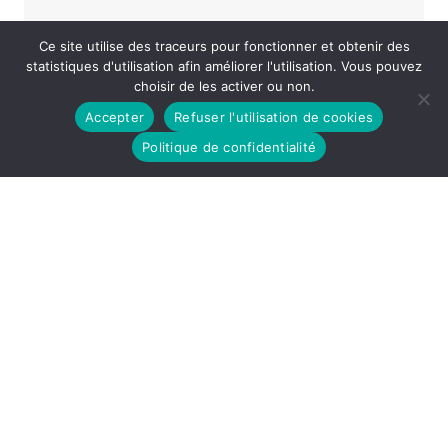
Gratuit : Enfants de moins de 12 ans
Ce site utilise des traceurs pour fonctionner et obtenir des
statistiques d'utilisation afin améliorer l'utilisation. Vous pouvez
choisir de les activer ou non.
«
2ÈME GALA DES MAISONS DE QUARTIER
Accepter
Refuser l'utilisation de cookies
MUNICIPALES
ANTOINE DONNEAUX – IMITATEUR MAIS PAS QUE !
»
Politique de confidentialité