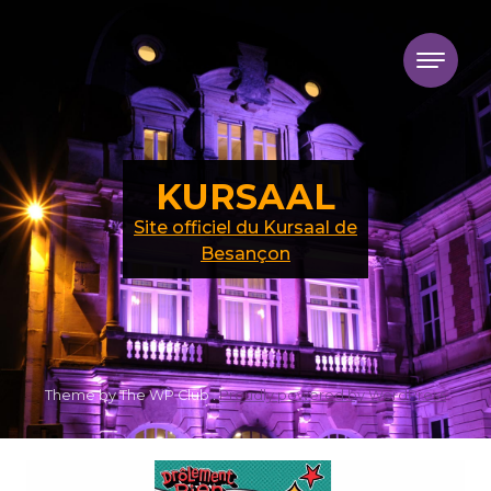
Skip to content
KURSAAL
Site officiel du Kursaal de
Besançon
Theme by The WP Club .
Proudly powered by WordPress