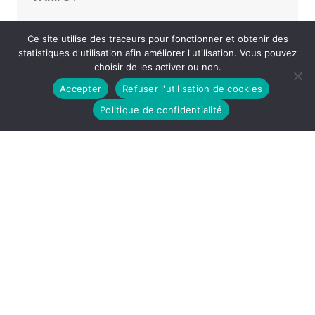
Tarif unique : 30,00 €
Ce site utilise des traceurs pour fonctionner et obtenir des
statistiques d'utilisation afin améliorer l'utilisation. Vous pouvez
choisir de les activer ou non.
«
CONCERT SOUS HYPNOSE – AU-DELÀ – GEOFFREY
Accepter
Refuser l'utilisation de cookies
SECCO
DRÔLEMENT BIEN – TOM BALDETTI
»
Politique de confidentialité