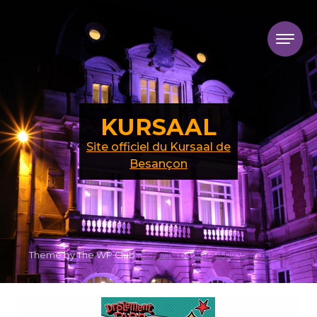
Skip to content
KURSAAL
Site officiel du Kursaal de
Besançon
Theme by The WP Club .
Proudly powered by WordPress