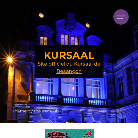
Skip to content
KURSAAL
Site officiel du Kursaal de
Besançon
Theme by The WP Club .
Proudly powered by WordPress