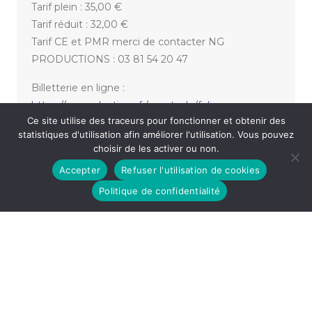
Tarif plein : 35,00 €
Tarif réduit : 32,00 €
Tarif CE et PMR merci de contacter NG
PRODUCTIONS : 03 81 54 20 47
Billetterie en ligne :
https://ngproductions.fr/spectacle/felix-
Ce site utilise des traceurs pour fonctionner et obtenir des
dhjan/667be68486c3a/
statistiques d'utilisation afin améliorer l'utilisation. Vous pouvez
choisir de les activer ou non.
Accepter
Refuser l'utilisation de cookies
«
LIANE FOLY – Son nouveau one woman show
NORA HAMZAWI
»
Politique de confidentialité