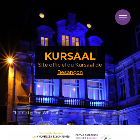
Skip to content
KURSAAL
Site officiel du Kursaal de
Besançon
Theme by The WP Club .
Proudly powered by WordPress