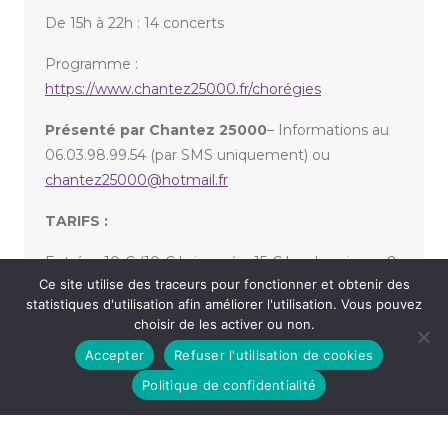
De 15h à 22h : 14 concerts
Programme :
https://www.chantez25000.fr/chorégies
Présenté par Chantez 25000
– Informations au
06.03.98.99.54 (par SMS uniquement) ou
chantez25000@hotmail.fr
TARIFS :
Entrée : 10 € (10 € la journée, 15 € les deux jours, 8
Ce site utilise des traceurs pour fonctionner et obtenir des
€ les deux jours en pré commande)
statistiques d'utilisation afin améliorer l'utilisation. Vous pouvez
choisir de les activer ou non.
Accepter
Refuser l'utilisation de cookies
«
ÉLIE SEMOUN – CACTUS
ÉDOUARD DELOIGNON GRANDIRA PLUS TARD
»
Politique de confidentialité