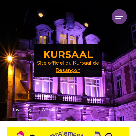
Skip to content
KURSAAL
Site officiel du Kursaal de
Besançon
Theme by The WP Club .
Proudly powered by WordPress