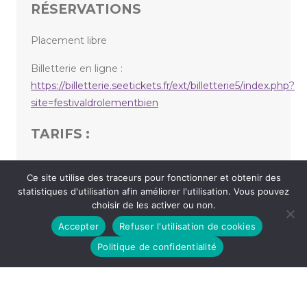
RÉSERVATIONS
Placement libre
Billetterie en ligne :
https://billetterie.seetickets.fr/ext/billetterie5/index.php?
site=festivaldrolementbien
TARIFS :
Tarif normal : 20,00 €
Ce site utilise des traceurs pour fonctionner et obtenir des
statistiques d'utilisation afin améliorer l'utilisation. Vous pouvez
choisir de les activer ou non.
«
FESTIVAL DRÔLEMENT BIEN 2025 – PAUL DE SAINT-
Accepter
Refuser l'utilisation de cookies
SERNIN
ÇA JAZZ EN JANVIER #2
»
Politique de confidentialité