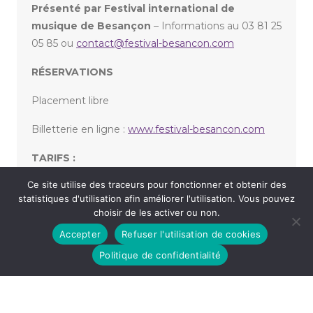
Présenté par Festival international de
musique de Besançon
– Informations au 03 81 25
05 85 ou
contact@festival-besancon.com
RÉSERVATIONS
Placement libre
Billetterie en ligne :
www.festival-besancon.com
TARIFS :
Ce site utilise des traceurs pour fonctionner et obtenir des
De 12 à 22€
statistiques d'utilisation afin améliorer l'utilisation. Vous pouvez
choisir de les activer ou non.
Accepter
Refuser l'utilisation de cookies
«
NOCTURNES & VARIATIONS
VIDALA, UNA HISTORIA AMERICANA
»
Politique de confidentialité