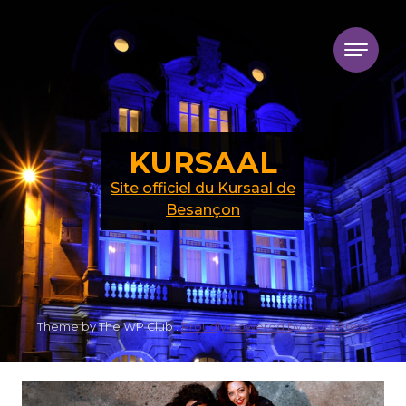
Skip to content
KURSAAL
Site officiel du Kursaal de
Besançon
Theme by The WP Club .
Proudly powered by WordPress