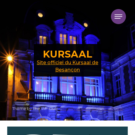
Skip to content
KURSAAL
Site officiel du Kursaal de
Besançon
Theme by The WP Club .
Proudly powered by WordPress