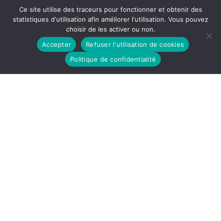
Tel : 03.81.41.22.04
Ce site utilise des traceurs pour fonctionner et obtenir des
statistiques d'utilisation afin améliorer l'utilisation. Vous pouvez
choisir de les activer ou non.
«
FORUM PRÉPARER ET BIEN VIVRE SA RETRAITE
Accepter
Refuser l'utilisation de cookies
SOIRÉE DE GALA – CÉLÉBRONS LE VIVRE ENSEMBLE
»
Politique de confidentialité